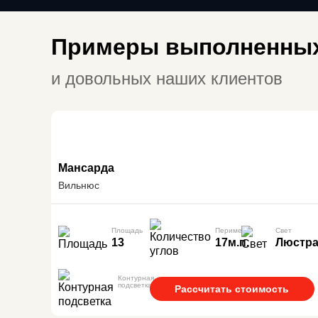
Примеры выполненных
и довольных наших клиентов
Мансарда
Вильнюс
Площадь
Периметр
Свет
13
17м.п.
Люстр
Контурная
подсветка
Рассчитать стоимость