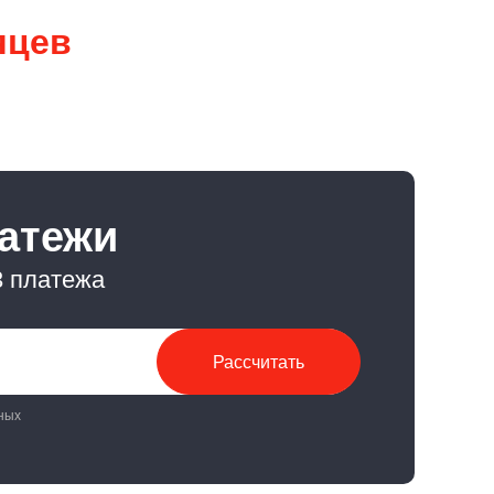
яцев
латежи
3 платежа
Рассчитать
ных