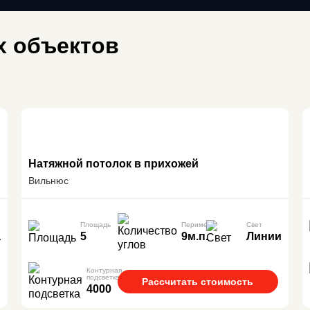
 объектов
Натяжной потолок в прихожей
Вильнюс
Площадь
Периметр
Свет
а
5
9м.п.
Линии
Контурная
подсветка
Рассчитать стоимость
4000