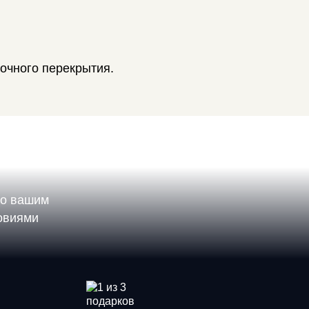
очного перекрытия.
по вашим
ловиями