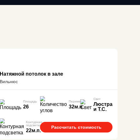
Натяжной потолок в зале
Вильнюс
Свет
Площадь
Периметр
Люстра
26
32м.п.
и Т.С.
Контурная
подсветка
Рассчитать стоимость
22м.п.