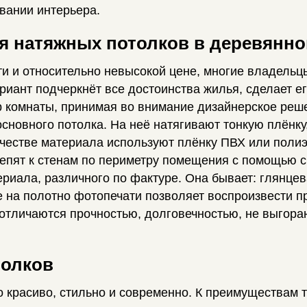
вании интерьера.
я натяжных потолков в деревянн
ти и относительно невысокой цене, многие владель
риант подчеркнёт все достоинства жилья, сделает 
р комнаты, принимая во внимание дизайнерское реш
сновного потолка. На неё натягивают тонкую плёнку,
ачестве материала используют плёнку ПВХ или поли
репят к стенам по периметру помещения с помощью 
ериала, различного по фактуре. Она бывает: глянцев
е на полотно фотопечати позволяет воспроизвести пр
 отличаются прочностью, долговечностью, не выгора
толков
 красиво, стильно и современно. К преимуществам 