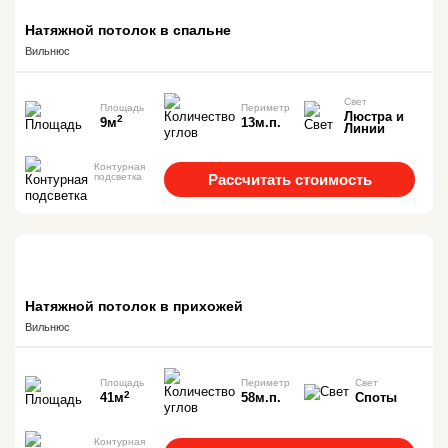
Натяжной потолок в спальне
Вильнюс
Свет
Площадь
Периметр
Люстра и
2
9м
13м.п.
Линии
Контурная
подсветка
Рассчитать стоимость
Натяжной потолок в прихожей
Вильнюс
Площадь
Периметр
Свет
2
41м
58м.п.
Споты
Контурная