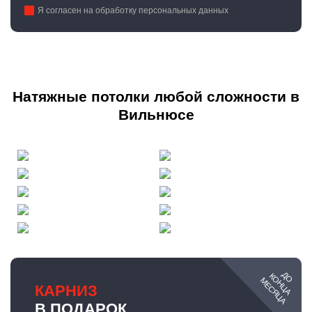
Я согласен на обработку персональных данных
Натяжные потолки любой сложности в
Вильнюсе
ДО
КОНЦА
МЕСЯЦА
КАРНИЗ
В ПОДАРОК