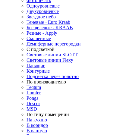
Фотопечать
Одноуровневые
Двухуровневые
Звездное небо
Теневые - Euro Kraab
Бесщелевые - KRAAB
Резные - Apply
Скошенные
Демпферные перегородки
С подсветкой
Световые линии SLOTT
Световые линии Flexy
Парящие
Контурные
Подсветка через полотно
По производителю
Teqtum
Lumfer
Pongs
Descor
MSD
По типу помещений
На кухню
В коридор
В ванную