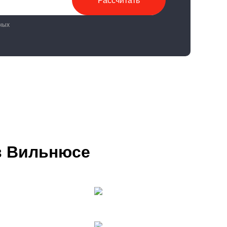
Рассчитать
ных
в Вильнюсе