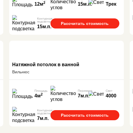
2
12м
15м.п.
Трек
Контурная
подсветка
Рассчитать стоимость
15м.п.
Натяжной потолок в ванной
Вильнюс
Площадь
Периметр
Свет
2
4м
7м.п.
4000
Контурная
подсветка
Рассчитать стоимость
7м.п.