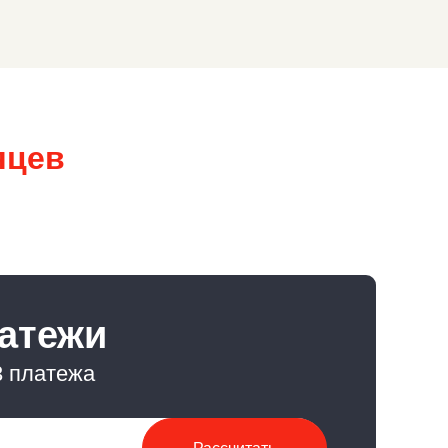
яцев
латежи
3 платежа