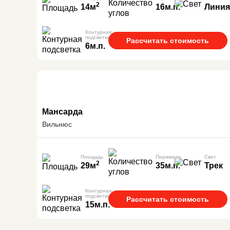
2
14м
16м.п.
Линия
Контурная
подсветка
Рассчитать стоимость
6м.п.
Мансарда
Вильнюс
Площадь
Периметр
Свет
2
29м
35м.п.
Трек
Контурная
подсветка
Рассчитать стоимость
15м.п.