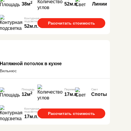
2
38м
52м.п.
Линии
Контурная
подсветка
Рассчитать стоимость
52м.п.
Натяжной потолок в кухне
Вильнюс
Площадь
Периметр
Свет
2
12м
17м.п.
Споты
Контурная
подсветка
Рассчитать стоимость
17м.п.