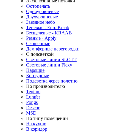
Эксклюзивные потолки
Фотопечать
Одноуровневые
Двухуровневые
Звездное небо
Теневые - Euro Kraab
Бесщелевые - KRAAB
Резные - Apply
Скошенные
Демпферные перегородки
С подсветкой
Световые линии SLOTT
Световые линии Flexy
Парящие
Контурные
Подсветка через полотно
По производителю
Teqtum
Lumfer
Pongs
Descor
MSD
По типу помещений
На кухню
В коридор