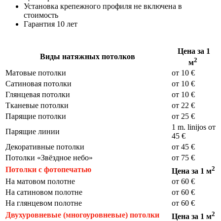
Установка крепежного профиля не включена в
стоимость
Гарантия 10 лет
Цена за
1
Виды натяжных потолков
2
м
Матовые потолки
от 10 €
Сатиновая потолки
от 10 €
Глянцевая потолки
от 10 €
Тканевые потолки
от 22 €
Парящие потолки
от 25 €
1 m. linijos от
Парящие линии
45 €
Декоративные потолки
от 45 €
Потолки «Звёздное небо»
от 75 €
2
Потолки с фотопечатью
Цена за 1 м
На матовом полотне
от
60 €
На сатиновом полотне
от
60 €
На глянцевом полотне
от 60 €
2
Двухуровневые (многоуровневые) потолки
Цена за 1 м