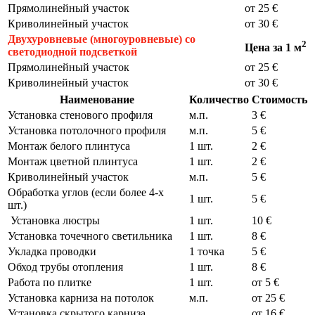
Прямолинейный участок
от 25 €
Криволинейный участок
от 30 €
Двухуровневые (многоуровневые) со
2
Цена за 1 м
светодиодной подсветкой
Прямолинейный участок
от 25 €
Криволинейный участок
от 30 €
Наименование
Количество
Стоимость
Установка стенового профиля
м.п.
3 €
Установка потолочного профиля
м.п.
5 €
Монтаж белого плинтуса
1 шт.
2 €
Монтаж цветной плинтуса
1 шт.
2 €
Криволинейный участок
м.п.
5 €
Обработка углов (если более 4-х
1 шт.
5 €
шт.)
Установка люстры
1 шт.
10 €
Установка точечного светильника
1 шт.
8 €
Укладка проводки
1 точка
5 €
Обход трубы отопления
1 шт.
8 €
Работа по плитке
1 шт.
от 5 €
Установка карниза на потолок
м.п.
от 25 €
Установка скрытого карниза
от 16 €