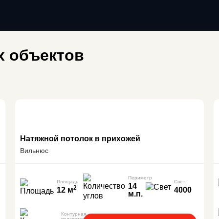
 объектов
Натяжной потолок в прихожей
Вильнюс
Периметр
Площадь
Свет
14
2
12 м
4000
м.п.
Контурная
подсветка