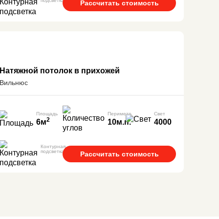
подсветка
Рассчитать стоимость
Натяжной потолок в прихожей
Вильнюс
Площадь
Периметр
Свет
2
6м
10м.п.
4000
Контурная
подсветка
Рассчитать стоимость