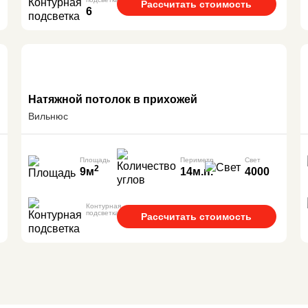
Рассчитать стоимость
6
Натяжной потолок в прихожей
Вильнюс
Площадь
Периметр
Свет
2
9м
14м.п.
4000
Контурная
подсветка
Рассчитать стоимость