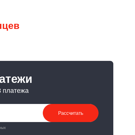
яцев
латежи
3 платежа
Рассчитать
ных