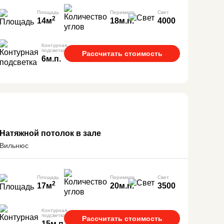
Площадь
Периметр
Свет
2
14м
18м.п.
4000
Контурная
подсветка
Рассчитать стоимость
6м.п.
Натяжной потолок в зале
Вильнюс
Площадь
Периметр
Свет
2
17м
20м.п.
3500
Контурная
подсветка
Рассчитать стоимость
15м.п.