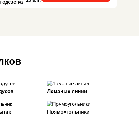
лков
адусов
Ломаные линии
ьник
Прямоугольники