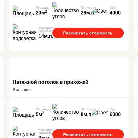
Площадь
Периметр
Свет
2
20м
26м.п.
4000
Контурная
подсветка
Рассчитать стоимость
14м.п.
Натяжной потолок в прихожей
Вильнюс
Площадь
Периметр
Свет
2
5м
8м.п.
6000
Контурная
подсветка
Рассчитать стоимость
3м.п.