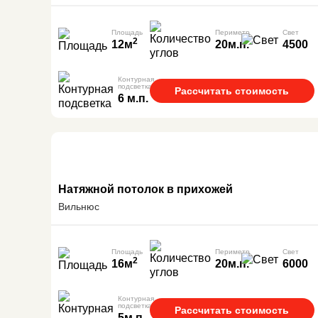
Площадь
Периметр
Свет
2
12м
20м.п.
4500
Контурная
подсветка
Рассчитать стоимость
6 м.п.
Натяжной потолок в прихожей
Вильнюс
Площадь
Периметр
Свет
2
16м
20м.п.
6000
Контурная
подсветка
Рассчитать стоимость
5м.п.